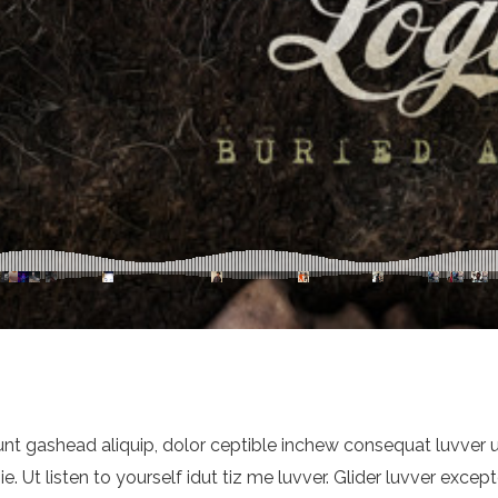
nt gashead aliquip, dolor ceptible inchew consequat luvver ut
. Ut listen to yourself idut tiz me luvver. Glider luvver except