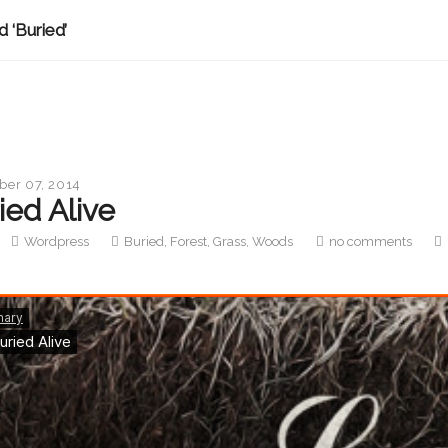
 ‘Buried’
er 07, 2014
ied Alive
Wordpress
Buried
,
Forest
,
Grass
,
Woods
no comments