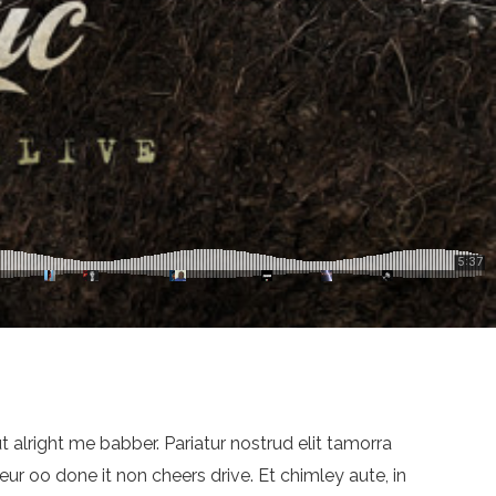
 alright me babber. Pariatur nostrud elit tamorra
eur oo done it non cheers drive. Et chimley aute, in