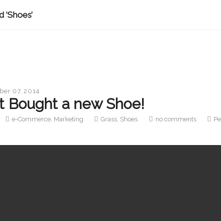
d ‘Shoes’
er 07, 2014
t Bought a new Shoe!
e-Commerce
,
Marketing
Grass
,
Shoes
no comments
Pe