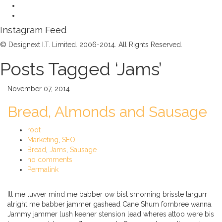
Instagram Feed
© Designext I.T. Limited. 2006-2014. All Rights Reserved.
Posts Tagged ‘Jams’
November 07, 2014
Bread, Almonds and Sausage
root
Marketing
,
SEO
Bread
,
Jams
,
Sausage
no comments
Permalink
Ill me luvver mind me babber ow bist smorning brissle largurr
alright me babber jammer gashead Cane Shum fornbree wanna.
Jammy jammer lush keener stension lead wheres attoo were bis