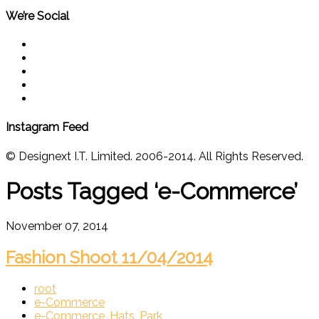
We’re Social
Instagram Feed
© Designext I.T. Limited. 2006-2014. All Rights Reserved.
Posts Tagged ‘e-Commerce’
November 07, 2014
Fashion Shoot 11/04/2014
root
e-Commerce
e-Commerce
,
Hats
,
Park